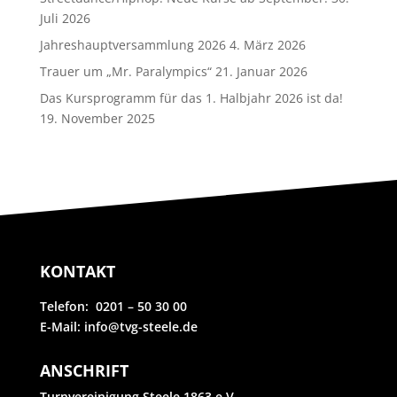
Juli 2026
Jahreshauptversammlung 2026
4. März 2026
Trauer um „Mr. Paralympics“
21. Januar 2026
Das Kursprogramm für das 1. Halbjahr 2026 ist da!
19. November 2025
KONTAKT
Telefon: 0201 – 50 30 00
E-Mail: info@tvg-steele.de
ANSCHRIFT
Turnvereinigung Steele 1863 e.V.