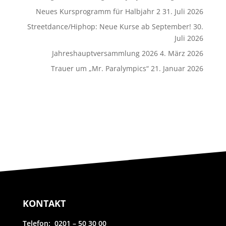
Neues Kursprogramm für Halbjahr 2
31. Juli 2026
Streetdance/Hiphop: Neue Kurse ab September!
30.
Juli 2026
Jahreshauptversammlung 2026
4. März 2026
Trauer um „Mr. Paralympics“
21. Januar 2026
KONTAKT
Telefon: 0201 – 50 30 00